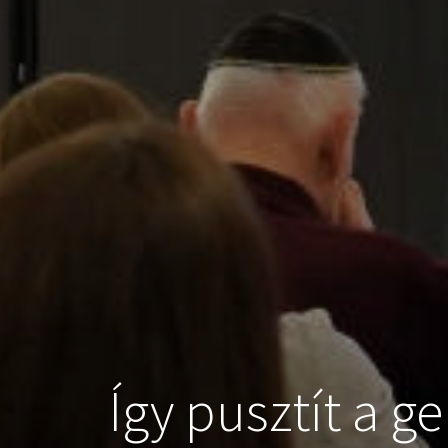
Így pusztít a g