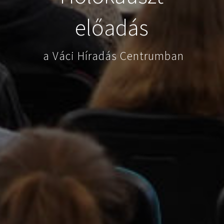
előadás
a Váci Híradás Centrumban