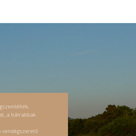
gszemlélték,
at, a bátrabbak
 a vendégszerető