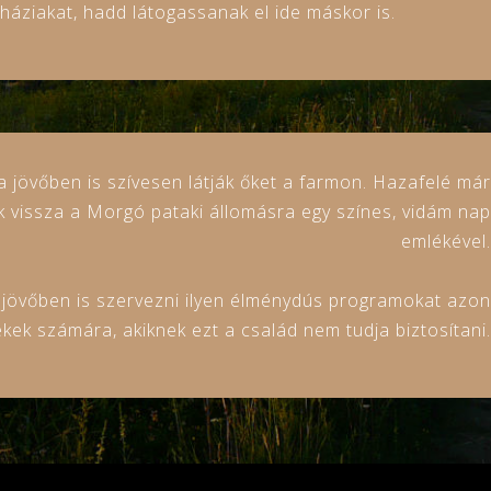
háziakat, hadd látogassanak el ide máskor is.
a jövőben is szívesen látják őket a farmon. Hazafelé már
 vissza a Morgó pataki állomásra egy színes, vidám nap
emlékével.
a jövőben is szervezni ilyen élménydús programokat azon
kek számára, akiknek ezt a család nem tudja biztosítani.