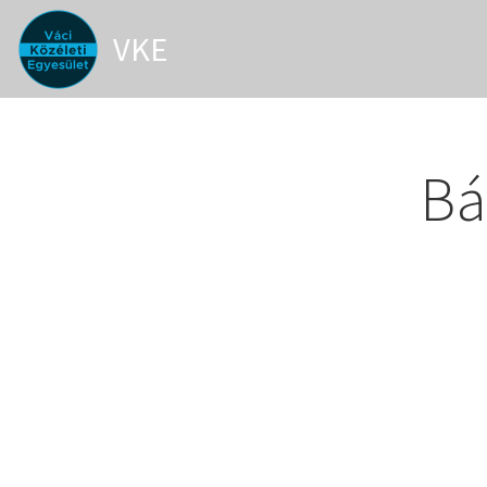
VKE
Bá