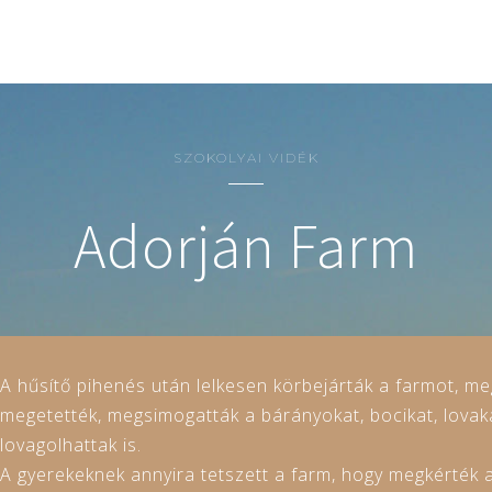
SZOKOLYAI VIDÉK
Adorján Farm
A hűsítő pihenés után lelkesen körbejárták a farmot, me
megetették, megsimogatták a bárányokat, bocikat, lovak
lovagolhattak is.
A gyerekeknek annyira tetszett a farm, hogy megkérték