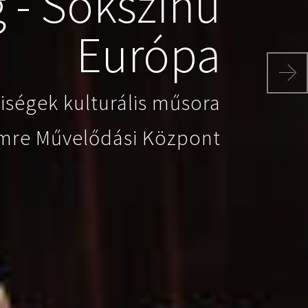
 - Sokszínű
Európa
Ne
iségek kulturális műsora
mre Művelődási Központ