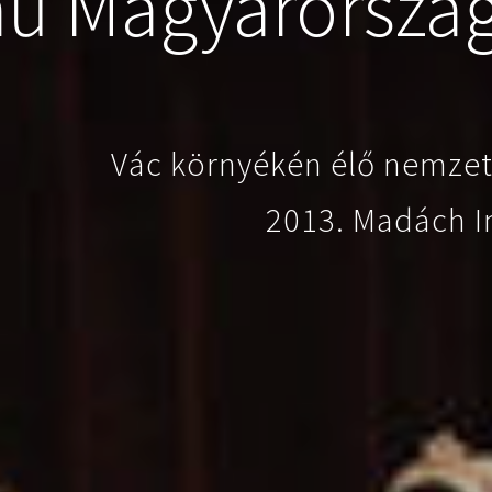
nű Magyarország
Vác környékén élő nemzet
2013. Madách I