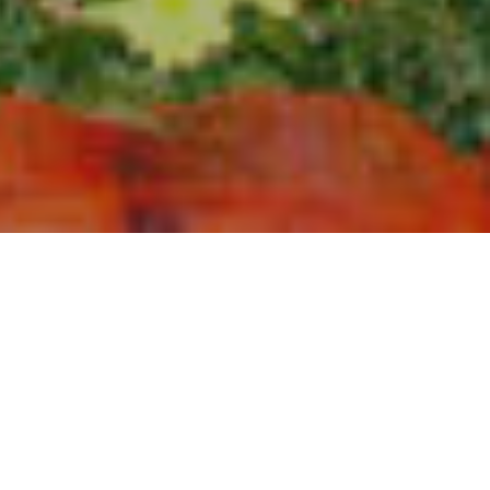
rtozás