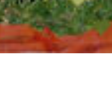
rális est az összeta
jegyében